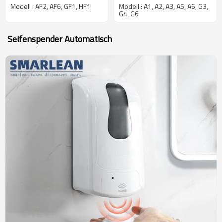
Commercial Slim-Serie
Center Pull-Serie
Modell : AF2, AF6, GF1, HF1
Modell : A1, A2, A3, A5, A6, G3,
G4, G6
Seifenspender Automatisch