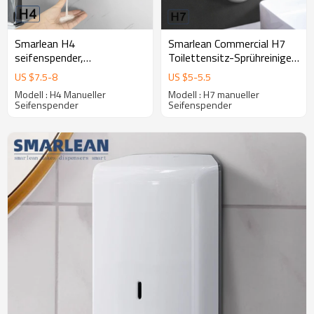
Smarlean H4
Smarlean Commercial H7
seifenspender,
Toilettensitz-Sprühreiniger,
seifenschaumspender,
Seifenspender
US $
7.5
-
8
US $
5
-
5.5
schaumspender seife,
Modell : H4 Manueller
Modell : H7 manueller
touch seifenspender
Seifenspender
Seifenspender