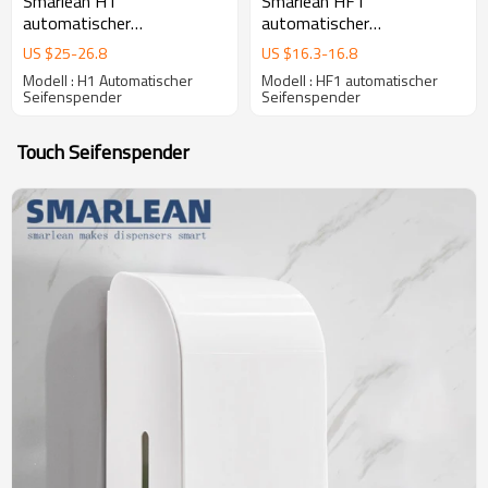
Smarlean H1
Smarlean HF1
automatischer
automatischer
seifenschaumspender,
seifenspender,
US $
25
-
26.8
US $
16.3
-
16.8
automatischen
seifenspender bad,
Modell : H1 Automatischer
Modell : HF1 automatischer
seifenspender,
shampoo spender,
Seifenspender
Seifenspender
automatischer
seifenspender badezimmer
schaumspender
Touch Seifenspender