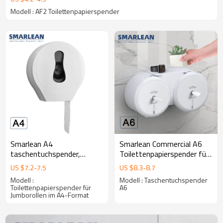
Modell : AF2 Toilettenpapierspender
Smarlean A4
Smarlean Commercial A6
taschentuchspender,
Toilettenpapierspender für
papierspender wc,
Doppel-Jumborollen
US $
7.2
-
7.5
US $
8.3
-
8.7
taschentuch spender,
Modell :
Modell : Taschentuchspender
jumborollenspender
Toilettenpapierspender für
A6
Jumborollen im A4-Format