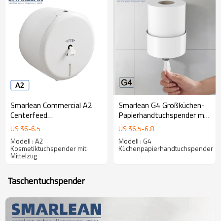
Smarlean Commercial A2
Smarlean G4 Großküchen-
Centerfeed
Papierhandtuchspender mit
Toilettenpapierspender mit
Centerfeed
US $
6
-
6.5
US $
6.5
-
6.8
Papier
Modell : A2
Modell : G4
Kosmetiktuchspender mit
Küchenpapierhandtuchspender
Mittelzug
Taschentuchspender